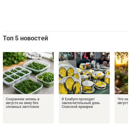
Топ 5 новостей
Сохраняем зелень в
В Елабуге проходит
Что нел
августе на зиму без
заключительный день
августа
сложных заготовок
Спасской ярмарки