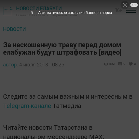
НОВОСТИ ЕЛАБУГИ
16+
4
Автоматическое закрытие баннера через
Газета "Новая Кама" - Елабужский район
НОВОСТИ
За нескошенную траву перед домом
елабужан будут штрафовать [видео]
автор,
4 июля 2013 - 08:25
592
0
0
Следите за самым важным и интересным в
Telegram-канале
Татмедиа
Читайте новости Татарстана в
национальном мессенджере MАХ: