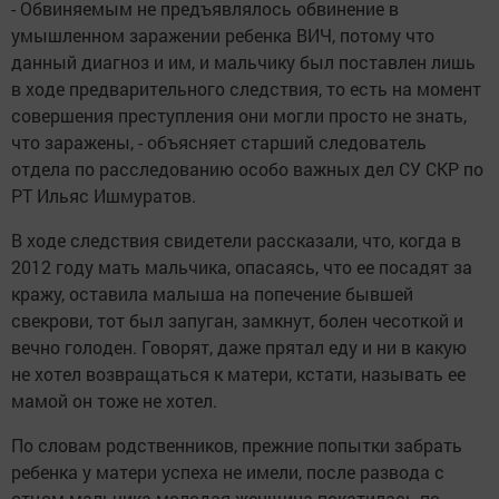
- Обвиняемым не предъявлялось обвинение в
умышленном заражении ребенка ВИЧ, потому что
данный диагноз и им, и мальчику был поставлен лишь
в ходе предварительного следствия, то есть на момент
совершения преступления они могли просто не знать,
что заражены, - объясняет старший следователь
отдела по расследованию особо важных дел СУ СКР по
РТ Ильяс Ишмуратов.
В ходе следствия свидетели рассказали, что, когда в
2012 году мать мальчика, опасаясь, что ее посадят за
кражу, оставила малыша на попечение бывшей
свекрови, тот был запуган, замкнут, болен чесоткой и
вечно голоден. Говорят, даже прятал еду и ни в какую
не хотел возвращаться к матери, кстати, называть ее
мамой он тоже не хотел.
По словам родственников, прежние попытки забрать
ребенка у матери успеха не имели, после развода с
отцом мальчика молодая женщина покатилась по