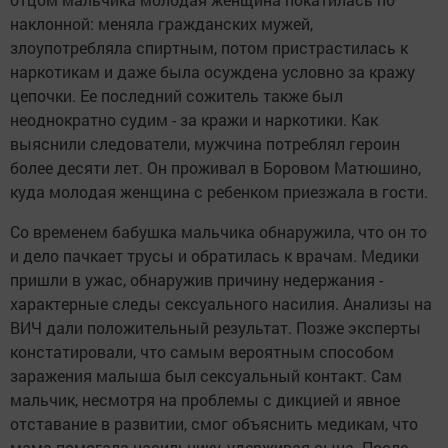
наклонной: меняла гражданских мужей,
злоупотребляла спиртным, потом пристрастилась к
наркотикам и даже была осуждена условно за кражу
цепочки. Ее последний сожитель также был
неоднократно судим - за кражи и наркотики. Как
выяснили следователи, мужчина потреблял героин
более десяти лет. Он проживал в Боровом Матюшино,
куда молодая женщина с ребенком приезжала в гости.
Со временем бабушка мальчика обнаружила, что он то
и дело пачкает трусы и обратилась к врачам. Медики
пришли в ужас, обнаружив причину недержания -
характерные следы сексуального насилия. Анализы на
ВИЧ дали положительный результат. Позже эксперты
констатировали, что самым вероятным способом
заражения малыша был сексуальный контакт. Сам
мальчик, несмотря на проблемы с дикцией и явное
отставание в развитии, смог объяснить медикам, что
мама помогала насильнику, удерживая сына. После