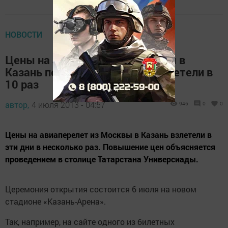
НОВОСТИ
Цены на авиабилеты из Москвы в
Казань перед Универсиадой взлетели в
10 раз
автор,
4 июля 2013 - 04:57
946
0
0
Цены на авиаперелет из Москвы в Казань взлетели в
эти дни в несколько раз. Повышение цен объясняется
проведением в столице Татарстана Универсиады.
Церемония открытия состоится 6 июля на новом
стадионе «Казань-Арена».
Так, например, на сайте одного из билетных