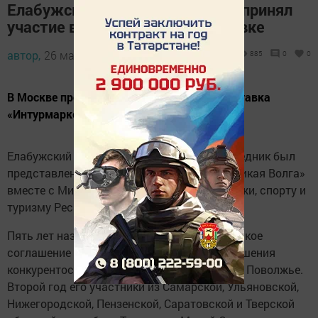
Елабужский музей-заповедник принял
участие в туристической выставке
автор,
26 марта 2013 - 11:31
885
0
0
В Москве прошла VIII Международная выставка
«Интурмаркет-2013».
Елабужский государственный музей-заповедник был
представлен на объединённом стенде «Великая Волга»
вместе с Министерством по делам молодежи, спорту и
туризму Республики Татарстан.
Пять лет назад было подписано туристическое
соглашение «Великая Волга» с целью повышения
конкурентоспособности туризма в Среднем Поволжье.
Второй год его участники из Самарской, Ульяновской,
Нижегородской, Пензенской, Саратовской и Тверской