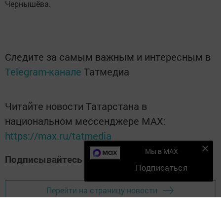
Чернышёва.
Следите за самым важным и интересным в
Telegram-канале
Татмедиа
Читайте новости Татарстана в
национальном мессенджере MАХ:
https://max.ru/tatmedia
Мы в MAX
Подписывайтесь на наш
Дзен-канал
Подписаться
Перейти на страницу новости