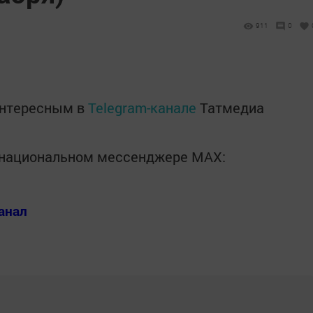
911
0
интересным в
Telegram-канале
Татмедиа
в национальном мессенджере MАХ:
анал