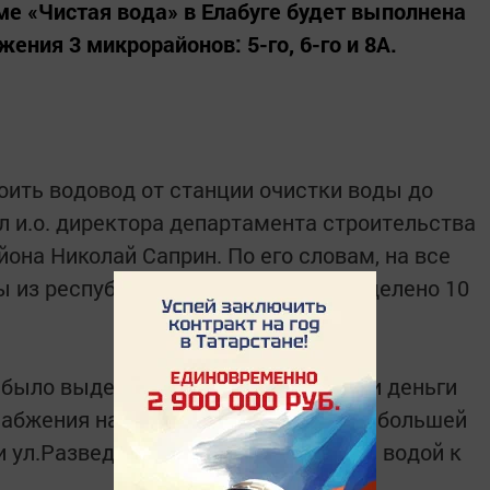
е «Чистая вода» в Елабуге будет выполнена
ения 3 микрорайонов: 5-го, 6-го и 8А.
оить водовод от станции очистки воды до
л и.о. директора департамента строительства
она Николай Саприн. По его словам, на все
ы из республиканского бюджета выделено 10
было выделено и в этом году. На эти деньги
бжения на 2 улицах города. Теперь большей
 ул.Разведчиков не нужно ходить за водой к