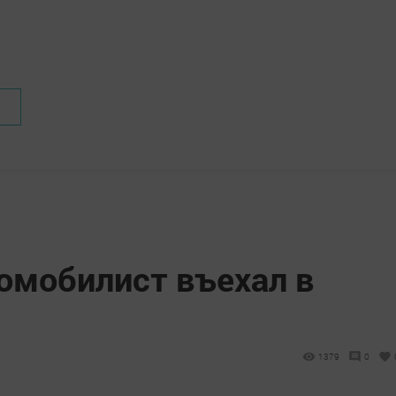
омобилист въехал в
1379
0