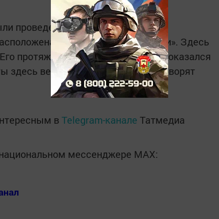
и проведены на участке от начала
расположена гостиница «Алабуга сити». Здесь
Его протяженность 1,2 км. «Участок оказался
 здесь велись более полугода», - говорят
интересным в
Telegram-канале
Татмедиа
в национальном мессенджере MАХ:
анал