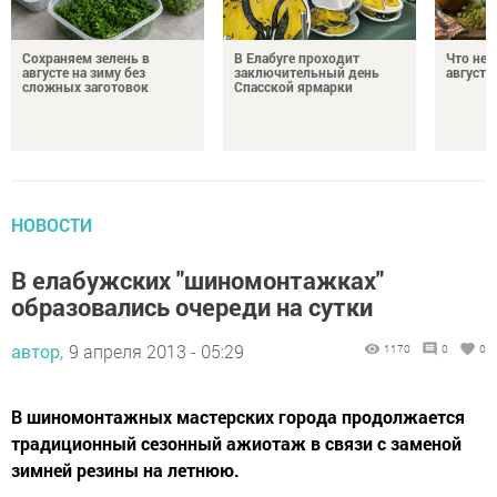
Сохраняем зелень в
В Елабуге проходит
Что нел
августе на зиму без
заключительный день
августа
сложных заготовок
Спасской ярмарки
НОВОСТИ
В елабужских "шиномонтажках"
образовались очереди на сутки
автор,
9 апреля 2013 - 05:29
1170
0
0
В шиномонтажных мастерских города продолжается
традиционный сезонный ажиотаж в связи с заменой
зимней резины на летнюю.