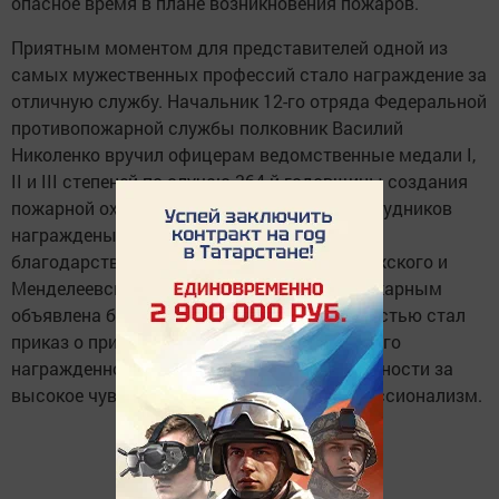
опасное время в плане возникновения пожаров.
Приятным моментом для представителей одной из
самых мужественных профессий стало награждение за
отличную службу. Начальник 12-го отряда Федеральной
противопожарной службы полковник Василий
Николенко вручил офицерам ведомственные медали I,
II и III степеней по случаю 364-й годовщины создания
пожарной охраны России. Пятнадцать сотрудников
награждены почетными грамотами и
благодарственными письмами глав Елабужского и
Менделеевского района. Девятнадцати пожарным
объявлена благодарность. Радостной новостью стал
приказ о присвоении званий. В адрес каждого
награжденного прозвучали слова благодарности за
высокое чувство ответственности и профессионализм.