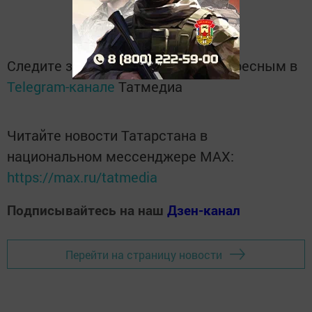
Следите за самым важным и интересным в
Telegram-канале
Татмедиа
Читайте новости Татарстана в
национальном мессенджере MАХ:
https://max.ru/tatmedia
Подписывайтесь на наш
Дзен-канал
Перейти на страницу новости