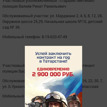
Участковый уполномоченный - старший лейтенант
полиции Валиев Ренат Рамильевич
Обслуживаемый участок: ул. Марджани 2, 4, 6, 8, 12, 28,
Окружное шоссе 25,29, Начальная школа №10, детский
сад № 36.
Мобильный телефон: 8-19-620-47-49
Участковый уполномоченный - старший лейтенант
полиции Васильева Наталья Сергеевна
Обслуживаемый участок: ул. Марджани 14, 16, 22, 30, 7,
ул. Б.Урманче, ул. Автомобилистов, ул. Лангепасская
Мобильный телефон: 8- 917-877-17-81