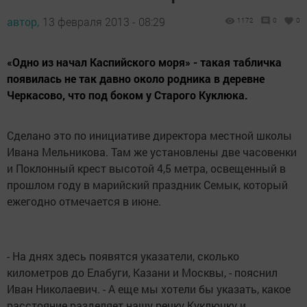
автор,
13 февраля 2013 - 08:29
1172
0
0
«Одно из начал Каспийского моря» - такая табличка
появилась не так давно около родника в деревне
Черкасово, что под боком у Старого Куклюка.
Сделано это по инициативе директора местной школы
Ивана Мельникова. Там же установлены две часовенки
и Поклонный крест высотой 4,5 метра, освещенный в
прошлом году в марийский праздник Семык, который
ежегодно отмечается в июне.
- На днях здесь появятся указатели, сколько
километров до Елабуги, Казани и Москвы, - пояснил
Иван Николаевич. - А еще мы хотели бы указать, какое
расстояние разделяет нашу речку Куключку и