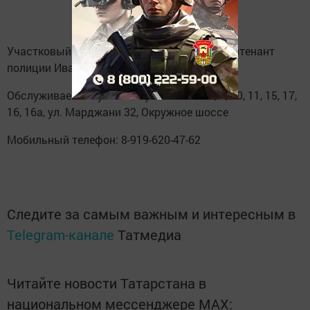
Участковый уполномоченный - старший лейтенант
полиции Иванов Дмитрий Иванович
Обслуживаемый участок: ул. Нечаева 5, 9, 10, 11, 15, 17,
16, 16а, ул. Марджани 32, Окружное шоссе
Мобильный телефон: 8-919-620-47-62
Следите за самым важным и интересным в
Telegram-канале
Татмедиа
Читайте новости Татарстана в
национальном мессенджере MАХ: