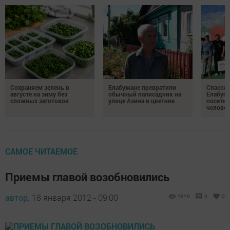
Сохраняем зелень в
Елабужане превратили
Спасску
августе на зиму без
обычный палисадник на
Елабуге
сложных заготовок
улице Азина в цветник
посетил
челове
САМОЕ ЧИТАЕМОЕ
Приемы главой возобновились
автор,
18 января 2012 - 09:00
1619
0
0