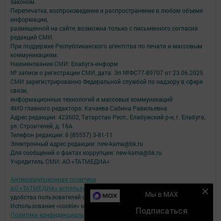
законом.
Перепечатка, воспроизведение и распространение в любом объеме
информации,
размещенной на сайте, возможна только с письменного согласия
редакций СМИ.
При поддержке Республиканского агентства по печати и массовым
коммуникациям.
Наименование СМИ: Елабуга-информ
№ записи о регистрации СМИ, дата: Эл №ФС77-89707 от 23.06.2025
СМИ зарегистрированно Федеральной службой по надзору в сфере
связи,
информационных технологий и массовых коммуникаций
ФИО главного редактора: Качаева Сабина Равильевна
Адрес редакции: 423602, Татарстан Респ., Елабужский р-н, г. Елабуга,
ул. Строителей, д. 16А
Телефон редакции: 8 (85557) 3-81-11
Электронный адрес редакции: new-kama@bk.ru
Для сообщений о фактах коррупции: new-kama@bk.ru
Учредитель СМИ: АО «ТАТМЕДИА»
Антикоррупционная политика
АО «ТАТМЕДИА» использует «cookie»
для персонализации сервисов и
Мы в MAX
удобства пользователей сайтом.
Использование «cookie» можно отменить в настройках браузера.
Подписаться
Политика конфиденциальности