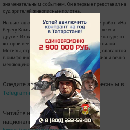
знаменательным событием. Он впервые представил на
суд зрителей живописные полотна.
На выставке можно увидеть более тридцати работ: «На
берегу Камы», «Вечер на Тойме», «Сосновый лес» и
другие. Их характеризует точное следование натуре, от
которой веет спокойствием и невозмутимой силой.
Мотивы, отраженные в картинах художника, слагаются
в симфонию, которая повествует о вечной жизни вечно
меняющейся природы.
Следите за самым важным и интересным в
Telegram-канале
Татмедиа
Читайте новости Татарстана в
национальном мессенджере MАХ: