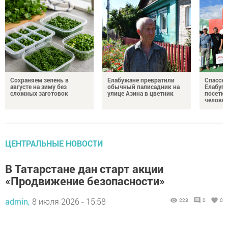
Сохраняем зелень в
Елабужане превратили
Спасску
августе на зиму без
обычный палисадник на
Елабуге
сложных заготовок
улице Азина в цветник
посетил
челове
ЦЕНТРАЛЬНЫЕ НОВОСТИ
В Татарстане дан старт акции
«Продвижение безопасности»
admin,
8 июля 2026 - 15:58
223
0
0