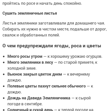
пройтись по росе и начать день спокойно.
Сушить земляничные листья
Листья земляники заготавливали для домашнего чая.
Собирать их нужно в чистом месте, подальше от дорог,
свалок и обработанных полей.
О чем предупреждали ягоды, роса и цветы
Много росы утром
— к хорошему урожаю огурцов.
Много земляники в лесу
— по старой примете, к
холодной зиме.
Вьюнок закрыл цветок днем
— к вечернему
дождю.
Полевые цветы пахнут сильнее обычного
— к
дождю.
Дождь на Давида Земляничника
— к сырой
погоде в сентябре.
Солнечный и сухой день
— к теплой погоде на