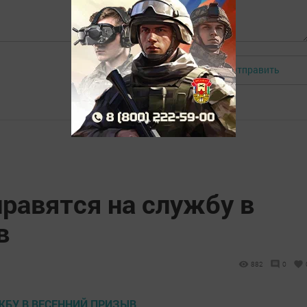
Отправить
Авторизоваться
равятся на службу в
в
882
0