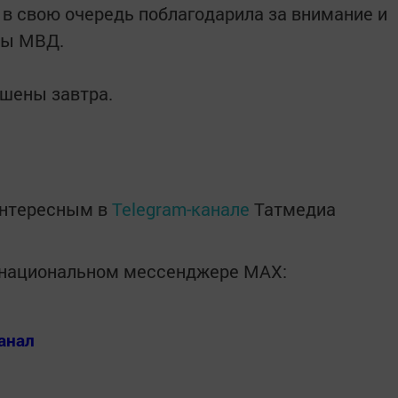
 в свою очередь поблагодарила за внимание и
оны МВД.
ашены завтра.
интересным в
Telegram-канале
Татмедиа
в национальном мессенджере MАХ:
анал