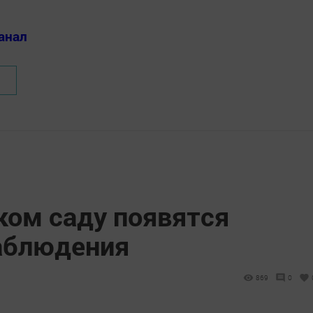
анал
ком саду появятся
аблюдения
869
0