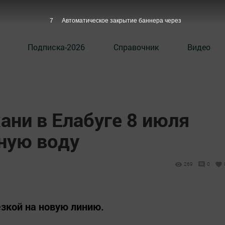
6
Автоматическое закрытие баннера через
Подписка-2026
Справочник
Видео
ани в Елабуге 8 июля
ную воду
269
0
езкой на новую линию.