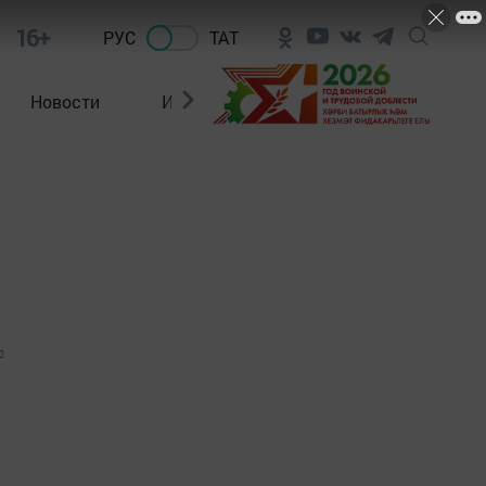
16+
РУС
ТАТ
Новости
Из зала суда
0