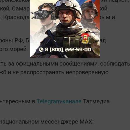
кой, Самарской, Саратовской, Тульской
, Краснодарского края, республик Крым и
роны РФ, БПЛА были перехвачены над
ого морей.
ть за официальными сообщениями, соблюдат
жб и не распространять непроверенную
интересным в
Telegram-канале
Татмедиа
в национальном мессенджере MАХ: