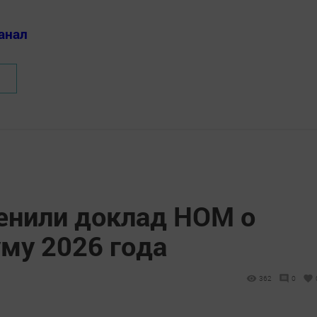
анал
ценили доклад НОМ о
му 2026 года
362
0