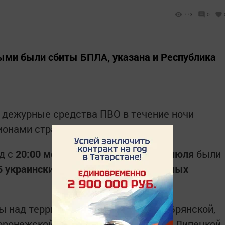
773
0
рыми были сбиты БПЛА, указана и Республика
 дежурные средства ПВО в течение ночи
ионами страны.
д с
20:00 мск 7 июля
до
08:00 мск 8 июля
были
5 украинских беспилотных летательных
 над территориями Белгородской, Брянской,
оронежской, Владимирской, Курской, Липецкой,