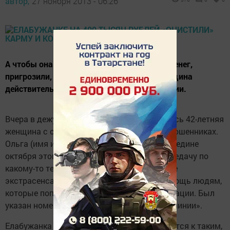
автор,
27 ноября 2013 - 06:26
А чтобы она не медлила с перечислением денег,
пригрозили, что откажут ноги. Теперь женщина
действительно находится в трудной ситуации.
Вчера в дежурную часть полиции обратилась 42-летняя
женщина с сообщением об экстрасенсах-мошенниках.
Ольга (имя изменено) рассказала, что в середине
октября этого года она просматривала передачу по
какому-то телеканалу и увидела объявление
экстрасенса Ксении, где предлагалась помощь людям,
которые попали в трудные жизненные ситуации. Был
указан номер сотового телефона «горячей линии».
Елабужанка решила, что она как раз относится к таким,