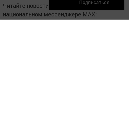
Подписаться
Читайте новости Татарстана в
национальном мессенджере MАХ:
https://max.ru/tatmedia
Подписывайтесь на наш
Дзен-канал
Перейти на страницу новости