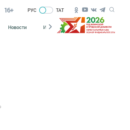
16+
РУС
ТАТ
Новости
Из зала суда
0