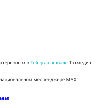
интересным в
Telegram-канале
Татмедиа
в национальном мессенджере MАХ:
анал