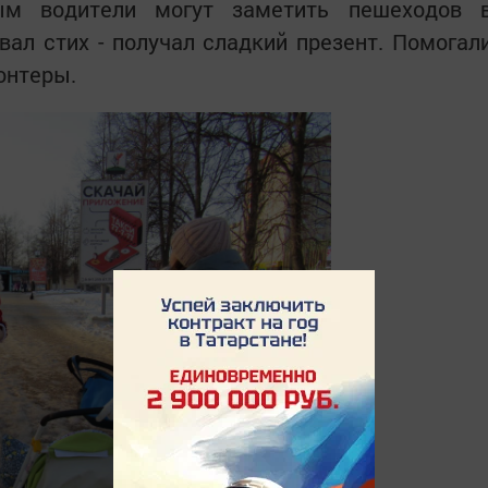
рым водители могут заметить пешеходов 
вал стих - получал сладкий презент. Помогал
онтеры.