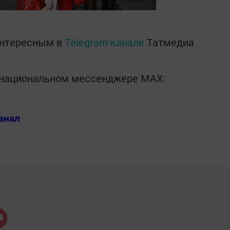
интересным в
Telegram-канале
Татмедиа
в национальном мессенджере MАХ:
анал