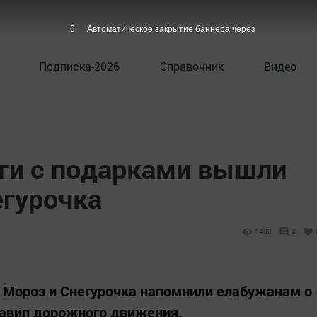
5
Автоматическое закрытие баннера через
Подписка-2026
Справочник
Видео
уги с подарками вышли
егурочка
1488
0
 Мороз и Снегурочка напомнили елабужанам о
авил дорожного движения.