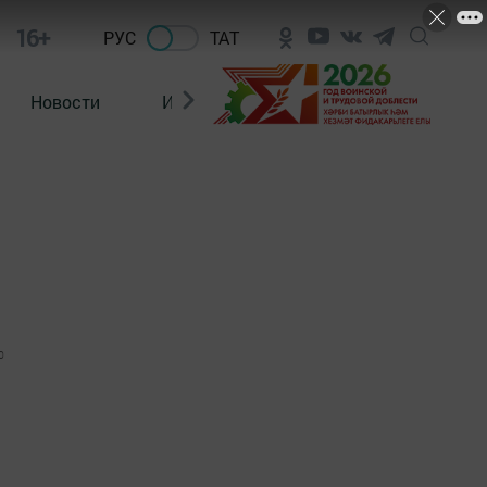
16+
РУС
ТАТ
Новости
Из зала суда
0