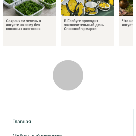
Сохраняем зелень в
В Елабуге проходит
Что нел
августе на зиму без
заключительный день
августа
сложных заготовок
Спасской ярмарки
Главная
Мобильный репортер