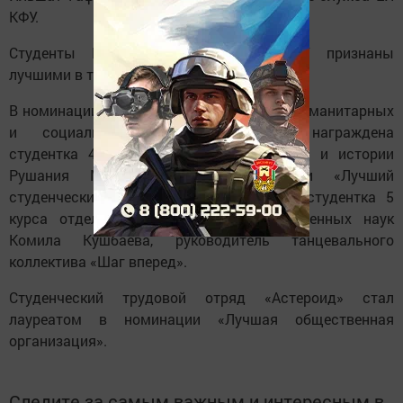
КФУ.
Студенты Елабужского института КФУ признаны
лучшими в трёх направлениях.
В номинации «Интеллект года в области гуманитарных
и социально-экономических наук» награждена
студентка 4 курса отделения филологии и истории
Рушания Мухамадеева, в номинации «Лучший
студенческий творческий коллектив» – студентка 5
курса отделения математики и естественных наук
Комила Кушбаева, руководитель танцевального
коллектива «Шаг вперед».
Студенческий трудовой отряд «Астероид» стал
лауреатом в номинации «Лучшая общественная
организация».
Следите за самым важным и интересным в