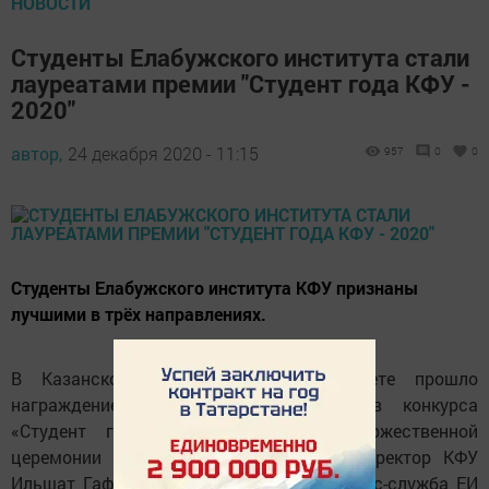
НОВОСТИ
Студенты Елабужского института стали
лауреатами премии "Студент года КФУ -
2020"
автор,
24 декабря 2020 - 11:15
957
0
0
Студенты Елабужского института КФУ признаны
лучшими в трёх направлениях.
В Казанском федеральном университете прошло
награждение победителей и лауреатов конкурса
«Студент года КФУ – 2020». В торжественной
церемонии открытия принимал участие ректор КФУ
Ильшат Гафуров. Об этом
сообщает
пресс-служба ЕИ