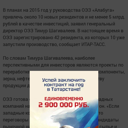
В планах на 2015 год у руководства ОЭЗ «Алабуга»
привлечь около 10 новых резидентов и не менее 5 млрд.
рублей в качестве инвестиций, заявил генеральный
директор ОЭЗ Тимур Шагивалеев. В настоящее время в
ОЭЗ зарегистрировано 42 резидента, из которых 10 уже
запустили производство, сообщает ИТАР-ТАСС.
По словам Тимура Шагивалеева, наиболее
перспективными для инвесторов являются проекты по
переработке полимеров, в том числе в автокомпоненты,
зерна, нефтехимии и проекты по производству
продукции для строительного сектора.
ОЭЗ готова сменить вектор интересов с западных
компаний на турецкие и китайские, добавил он. «Если
западные компании сейчас поставят какие-то
переговоры на паузу, то возникнут другие кандидаты
рыночной ниши, базирующейся на местном сырье и