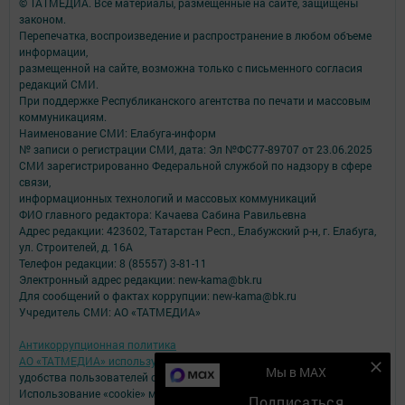
© ТАТМЕДИА. Все материалы, размещенные на сайте, защищены
законом.
Перепечатка, воспроизведение и распространение в любом объеме
информации,
размещенной на сайте, возможна только с письменного согласия
редакций СМИ.
При поддержке Республиканского агентства по печати и массовым
коммуникациям.
Наименование СМИ: Елабуга-информ
№ записи о регистрации СМИ, дата: Эл №ФС77-89707 от 23.06.2025
СМИ зарегистрированно Федеральной службой по надзору в сфере
связи,
информационных технологий и массовых коммуникаций
ФИО главного редактора: Качаева Сабина Равильевна
Адрес редакции: 423602, Татарстан Респ., Елабужский р-н, г. Елабуга,
ул. Строителей, д. 16А
Телефон редакции: 8 (85557) 3-81-11
Электронный адрес редакции: new-kama@bk.ru
Для сообщений о фактах коррупции: new-kama@bk.ru
Учредитель СМИ: АО «ТАТМЕДИА»
Антикоррупционная политика
АО «ТАТМЕДИА» использует «cookie»
для персонализации сервисов и
Мы в MAX
удобства пользователей сайтом.
Использование «cookie» можно отменить в настройках браузера.
Подписаться