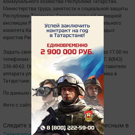
коммунального хозяйства Республики Татарстан,
Министерства труда, занятости и социальной защиты
Республики Татарстан, Государственной жилищной
инспекции Республики Татарстан, исполнительного
комитета Казани, а также РМОО «Союз молодых
юристов Республики Татарстан».
Задать свои вопросы можно будет с 10.00 до 17.00 по
телефонам: 8(843) 236-40-98; 8(843) 236-40-17; 8(843)
236-40-62. Об этом сегодня сообщают представители
аппарата уполномоченного по правам человека в
Татарстане.
По данным сайта
http://www.tatar-inform.ru/
Фото с сайта http://un.ua/
Следите за самым важным и интересным в
Telegram-канале
Татмедиа