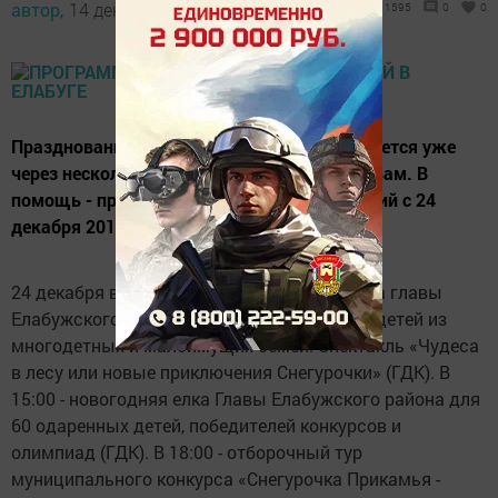
автор,
14 декабря 2013 - 11:09
1595
0
0
Празднование Нового года в городе начинается уже
через несколько дней. Куда пойти, решать вам. В
помощь - программа городских мероприятий с 24
декабря 2013 г. по 13 января 2014-го.
24 декабря в 10.00 и 12.00 - новогодняя елка главы
Елабужского района для детей-инвалидов, детей из
многодетных и малоимущих семей. Спектакль «Чудеса
в лесу или новые приключения Снегурочки» (ГДК). В
15:00 - новогодняя елка Главы Елабужского района для
60 одаренных детей, победителей конкурсов и
олимпиад (ГДК). В 18:00 - отборочный тур
муниципального конкурса «Снегурочка Прикамья -