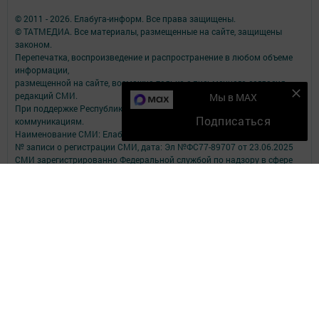
© 2011 - 2026. Елабуга-информ. Все права защищены.
© ТАТМЕДИА. Все материалы, размещенные на сайте, защищены
законом.
Перепечатка, воспроизведение и распространение в любом объеме
информации,
размещенной на сайте, возможна только с письменного согласия
редакций СМИ.
Мы в MAX
При поддержке Республиканского агентства по печати и массовым
Подписаться
коммуникациям.
Наименование СМИ: Елабуга-информ
№ записи о регистрации СМИ, дата: Эл №ФС77-89707 от 23.06.2025
СМИ зарегистрированно Федеральной службой по надзору в сфере
связи,
информационных технологий и массовых коммуникаций
ФИО главного редактора: Качаева Сабина Равильевна
Адрес редакции: 423602, Татарстан Респ., Елабужский р-н, г. Елабуга,
ул. Строителей, д. 16А
Телефон редакции: 8 (85557) 3-81-11
Электронный адрес редакции: new-kama@bk.ru
Для сообщений о фактах коррупции: new-kama@bk.ru
Учредитель СМИ: АО «ТАТМЕДИА»
Антикоррупционная политика
АО «ТАТМЕДИА» использует «cookie»
для персонализации сервисов и