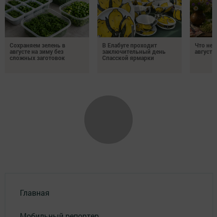
Сохраняем зелень в
В Елабуге проходит
Что нел
августе на зиму без
заключительный день
августа
сложных заготовок
Спасской ярмарки
Главная
Мобильный репортер