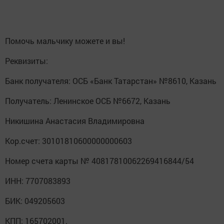
Помочь мальчику можете и вы!
Реквизиты:
Банк получателя: ОСБ «Банк Татарстан» №8610, Казань
Получатель: Ленинское ОСБ №6672, Казань
Никишина Анастасия Владимировна
Кор.счет: 30101810600000000603
Номер счета карты № 40817810062269416844/54
ИНН: 7707083893
БИК: 049205603
КПП: 165702001.