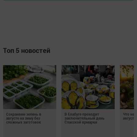
Топ 5 новостей
Сохраняем зелень в
В Елабуге проходит
Что нел
августе на зиму без
заключительный день
августа
сложных заготовок
Спасской ярмарки