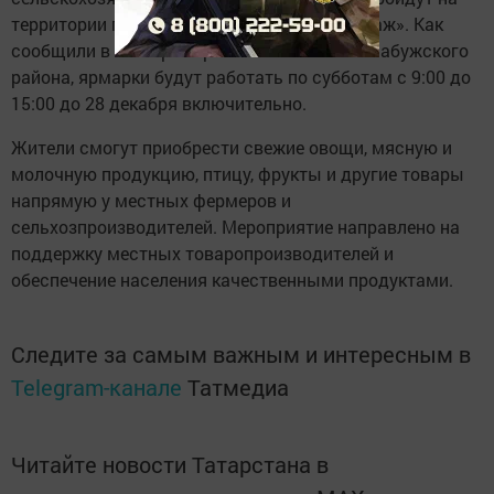
территории перед торговым центром «Мираж». Как
сообщили в секторе торговли исполкома Елабужского
района, ярмарки будут работать по субботам с 9:00 до
15:00 до 28 декабря включительно.
Жители смогут приобрести свежие овощи, мясную и
молочную продукцию, птицу, фрукты и другие товары
напрямую у местных фермеров и
сельхозпроизводителей. Мероприятие направлено на
поддержку местных товаропроизводителей и
обеспечение населения качественными продуктами.
Следите за самым важным и интересным в
Telegram-канале
Татмедиа
Читайте новости Татарстана в