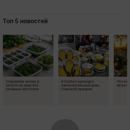
Топ 5 новостей
Сохраняем зелень в
В Елабуге проходит
Что нел
августе на зиму без
заключительный день
августа
сложных заготовок
Спасской ярмарки