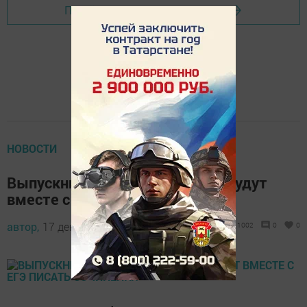
Перейти на страницу новости
НОВОСТИ
Выпускники елабужских школ будут
вместе с ЕГЭ писать сочинения
автор,
17 декабря 2013 - 04:30
1002
0
0