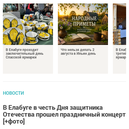
В Елабуге проходит
Что нельзя делать 2
В Елабу
заключительный день
августа в Ильин день
третий 
Спасской ярмарки
ярмарк
НОВОСТИ
В Елабуге в честь Дня защитника
Отечества прошел праздничный концерт
[+фото]