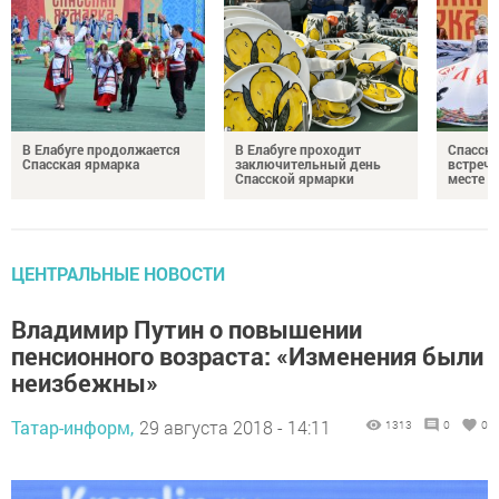
В Елабуге продолжается
В Елабуге проходит
Спасска
Спасская ярмарка
заключительный день
встреча
Спасской ярмарки
месте
ЦЕНТРАЛЬНЫЕ НОВОСТИ
Владимир Путин о повышении
пенсионного возраста: «Изменения были
неизбежны»
Татар-информ,
29 августа 2018 - 14:11
1313
0
0