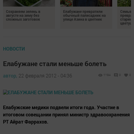
Сохраняем зелень в
Елабужане превратили
Семья и
августе на зиму без
обычный палисадник на
преврат
сложных заготовок
улице Азина в цветник
старинн
цветущ
НОВОСТИ
Елабужане стали меньше болеть
автор,
22 февраля 2012 - 04:36
1194
0
0
Елабужские медики подвели итоги года. Участие в
итоговом совещании принял министр здравоохранения
РТ Айрат Фаррахов.