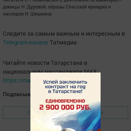
девицы Н. Дуровой, образы Спасской ярмарки и
наследие И. Шишкина.
Следите за самым важным и интересным в
Telegram-канале
Татмедиа
Читайте новости Татарстана в
национальном мессенджере MАХ:
https://max.ru/tatmedia
Подписывайтесь на наш
Дзен-канал
Перейти на страницу новости