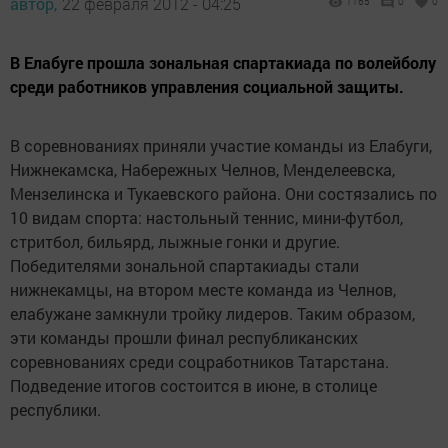
автор,
22 февраля 2012 - 04:25
1165
0
0
В Елабуге прошла зональная спартакиада по волейболу
среди работников управления социальной защиты.
В соревнованиях приняли участие команды из Елабуги,
Нижнекамска, Набережных Челнов, Менделеевска,
Мензелинска и Тукаевского района. Они состязались по
10 видам спорта: настольный теннис, мини-футбол,
стритбол, бильярд, лыжные гонки и другие.
Победителями зональной спартакиады стали
нижнекамцы, на втором месте команда из Челнов,
елабужане замкнули тройку лидеров. Таким образом,
эти команды прошли финал республиканских
соревнованиях среди соцработников Татарстана.
Подведение итогов состоится в июне, в столице
республики.