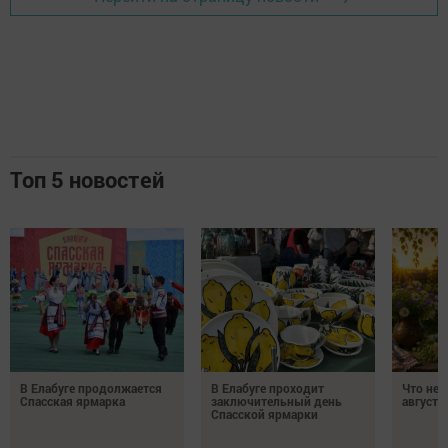
Топ 5 новостей
В Елабуге продолжается
В Елабуге проходит
Что нел
Спасская ярмарка
заключительный день
августа
Спасской ярмарки