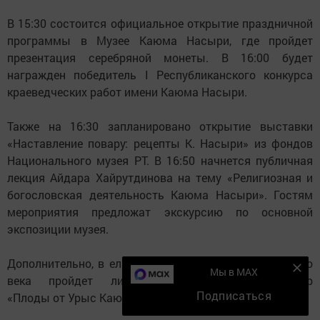
В 15:30 состоится официальное открытие праздничной
программы в Музее Каюма Насыри, где пройдет
презентация серебряной монеты. В 16:00 будет
награжден победитель I Республиканского конкурса
краеведческих работ имени Каюма Насыри.
Также на 16:30 запланировано открытие выставки
«Наставление повару: рецепты К. Насыри» из фондов
Национального музея РТ. В 16:50 начнется публичная
лекция Айдара Хайрутдинова на тему «Религиозная и
богословская деятельность Каюма Насыри». Гостям
мероприятия предложат экскурсию по основной
экспозиции музея.
Дополнительно, в елабужской Библиотеке Серебряного
Мы в MAX
века пройдет литературно-интерактивный вечер
Подписаться
«Плоды от Урыс Каюма».