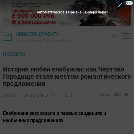
3
Автоматическое закрытие баннера через
НОВОСТИ ЕЛАБУГИ
16+
Газета "Новая Кама" - Елабужский район
НОВОСТИ
История любви елабужан: как Чертово
Городище стало местом романтического
предложения
автор,
14 февраля 2025 - 15:00
804
0
1
Елабужане рассказали о первых свиданиях и
необычных предложениях.