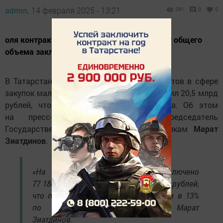
admin,
14 февраля 2025 - 13:21
291
0
0
оля контрактов с СМП возросла до 43,1% от общего
объема заключенных контрактов.
В Татарстане объем заключённых контрактов в сфере
закупок малого объема за 2024 год составил 20,5 млрд
рублей, что включает 394 932 контракта. Об этом
на пресс-конференции сообщил председатель
Государственного комитета РТ по закупкам
Марат
Зиатдинов
.
«На биржевой площадке было заключено
77 180 контрактов на сумму 3,8 млрд рублей,
что позволяет говорить об экономии в 13%
по результатам», — поделился Марат
Зиатдинов.