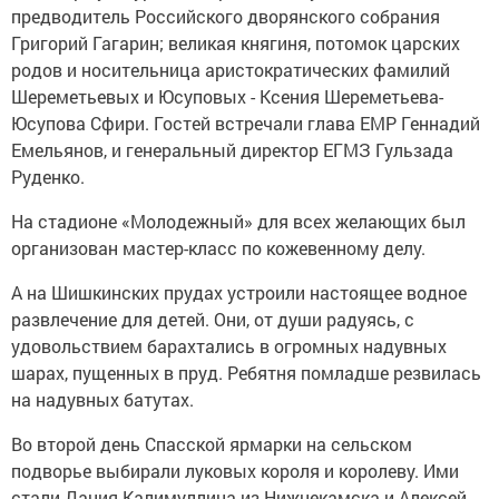
предводитель Российского дворянского собрания
Григорий Гагарин; великая княгиня, потомок царских
родов и носительница аристократических фамилий
Шереметьевых и Юсуповых - Ксения Шереметьева-
Юсупова Сфири. Гостей встречали глава ЕМР Геннадий
Емельянов, и генеральный директор ЕГМЗ Гульзада
Руденко.
На стадионе «Молодежный» для всех желающих был
организован мастер-класс по кожевенному делу.
А на Шишкинских прудах устроили настоящее водное
развлечение для детей. Они, от души радуясь, с
удовольствием барахтались в огромных надувных
шарах, пущенных в пруд. Ребятня помладше резвилась
на надувных батутах.
Во второй день Спасской ярмарки на сельском
подворье выбирали луковых короля и королеву. Ими
стали Дания Калимуллина из Нижнекамска и Алексей