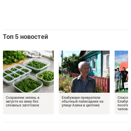
Топ 5 новостей
Сохраняем зелень в
Елабужане превратили
Спасску
августе на зиму без
обычный палисадник на
Елабуге
сложных заготовок
улице Азина в цветник
посетил
челове