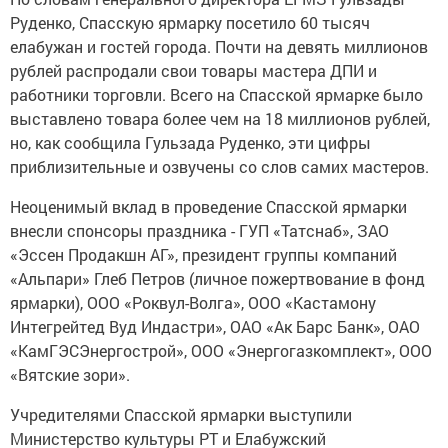
Руденко, Спасскую ярмарку посетило 60 тысяч
елабужан и гостей города. Почти на девять миллионов
рублей распродали свои товары мастера ДПИ и
работники торговли. Всего на Спасской ярмарке было
выставлено товара более чем на 18 миллионов рублей,
но, как сообщила Гульзада Руденко, эти цифры
приблизительные и озвучены со слов самих мастеров.
Неоценимый вклад в проведение Спасской ярмарки
внесли спонсоры праздника - ГУП «Татснаб», ЗАО
«Эссен Продакшн АГ», президент группы компаний
«Альпари» Глеб Петров (личное пожертвование в фонд
ярмарки), ООО «Роквул-Волга», ООО «Кастамону
Интегрейтед Вуд Индастри», ОАО «Ак Барс Банк», ОАО
«КамГЭСЭнергострой», ООО «Энергогазкомплект», ООО
«Вятские зори».
Учредителями Спасской ярмарки выступили
Министерство культуры РТ и Елабужский