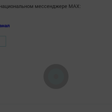
в национальном мессенджере MАХ:
анал