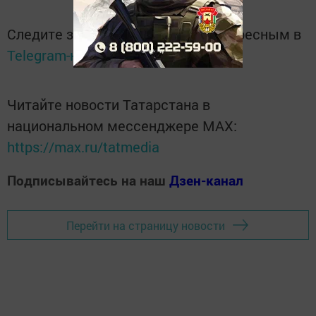
Следите за самым важным и интересным в
Telegram-канале
Татмедиа
Читайте новости Татарстана в
национальном мессенджере MАХ:
https://max.ru/tatmedia
Подписывайтесь на наш
Дзен-канал
Перейти на страницу новости