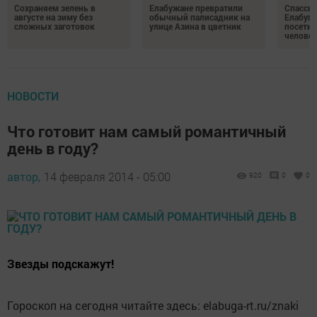
Сохраняем зелень в
Елабужане превратили
Спасску
августе на зиму без
обычный палисадник на
Елабуге
сложных заготовок
улице Азина в цветник
посетил
челове
НОВОСТИ
Что готовит нам самый романтичный
день в году?
автор,
14 февраля 2014 - 05:00
920
0
0
Звезды подскажут!
Гороскоп на сегодня читайте здесь: elabuga-rt.ru/znaki