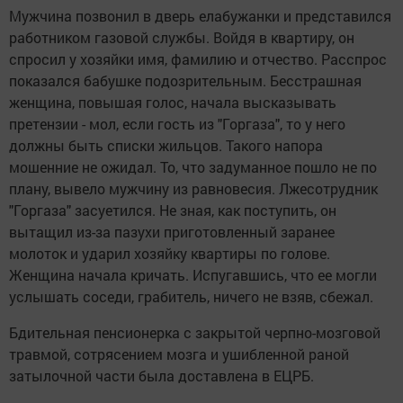
Мужчина позвонил в дверь елабужанки и представился
работником газовой службы. Войдя в квартиру, он
спросил у хозяйки имя, фамилию и отчество. Расспрос
показался бабушке подозрительным. Бесстрашная
женщина, повышая голос, начала высказывать
претензии - мол, если гость из "Горгаза", то у него
должны быть списки жильцов. Такого напора
мошенние не ожидал. То, что задуманное пошло не по
плану, вывело мужчину из равновесия. Лжесотрудник
"Горгаза" засуетился. Не зная, как поступить, он
вытащил из-за пазухи приготовленный заранее
молоток и ударил хозяйку квартиры по голове.
Женщина начала кричать. Испугавшись, что ее могли
услышать соседи, грабитель, ничего не взяв, сбежал.
Бдительная пенсионерка с закрытой черпно-мозговой
травмой, сотрясением мозга и ушибленной раной
затылочной части была доставлена в ЕЦРБ.