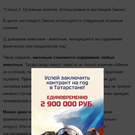
"Статья 2. Основные понятия, используемые в настоящем Законе:
В целях настоящего Закона используются следующие основные
понятия:
1) домашние животные - животные, находящиеся на содержании
физических или юридических лиц"
Таким образом,
законным становится содержание любых
животных
. Татарстанцы смогут завести не только кошечек-собачек,
но и слонов, львов, жирафов, орангутангов (полет для фантазии
огромен). Причем содержание таких довольно пугающих для
человека животных (в отличие от крайне "опасных" собак) не требует
никакого согласования с большинством совершеннолетних граждан,
проживающих в одном подъезде с животным.
Можно даже скунса завести
- и пропал подъезд (тут даже
формального засорения территории нет, а засоряется только
воздух). Или аллигатора в компании с коброй и удавом -
согласования не требуется!