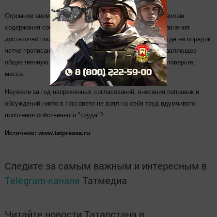
Огромное внимание уделено регистрации, учету и правилам
содержания собак, но упущено все остальное. Для сравнения
достаточно посмотреть
закон г. Москва "О животных"
, где на порядок
четче прописано не только понятие "животное, представляющее
общественную опасность", но и другие вопросы, а их, поверьте,
масса.
Неужели за год напряженных согласований, внесения поправок и
обсуждений никто в Госсовете не взял на себя труд вдумчивого
прочтения собственного "труда"?
Источник: www.tatpressa.ru
Следите за самым важным и интересным в
Telegram-канале
Татмедиа
Читайте новости Татарстана в