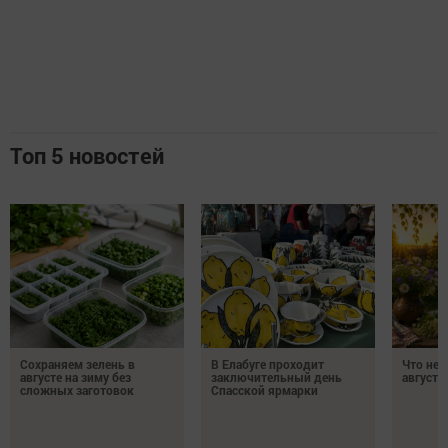
Топ 5 новостей
Сохраняем зелень в
В Елабуге проходит
Что нел
августе на зиму без
заключительный день
августа
сложных заготовок
Спасской ярмарки