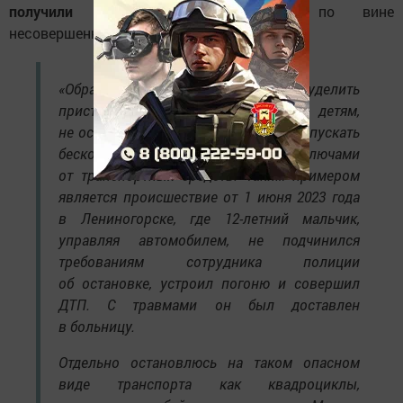
получили ранения
, из них 2 по вине
несовершеннолетнего.
«Обращаясь к родителям, призываю уделить
пристальное внимание своим детям,
не оставлять их без присмотра, не допускать
бесконтрольное завладение ключами
от транспортных средств. Таким примером
является происшествие от 1 июня 2023 года
в Лениногорске, где 12-летний мальчик,
управляя автомобилем, не подчинился
требованиям сотрудника полиции
об остановке, устроил погоню и совершил
ДТП. С травмами он был доставлен
в больницу.
Отдельно остановлюсь на таком опасном
виде транспорта как квадроциклы,