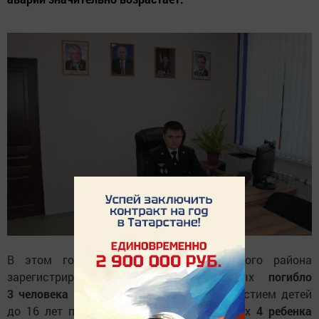
В этом году на территории Елабужского района
зарегистрировано
39 ДТП,
в которых
погибло
3 человека и 42 получили ранения.
С участием детей
до 16 лет произошли
4 аварии
, в которых
4 ребенка