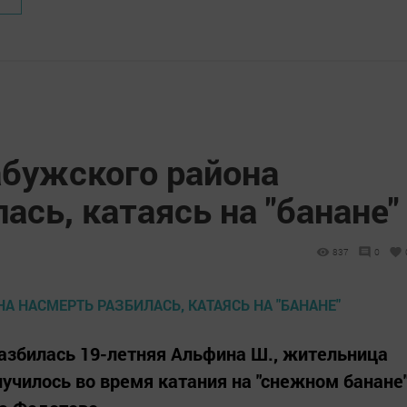
бужского района
ась, катаясь на "банане"
837
0
азбилась 19-летняя Альфина Ш., жительница
лучилось во время катания на "снежном банане