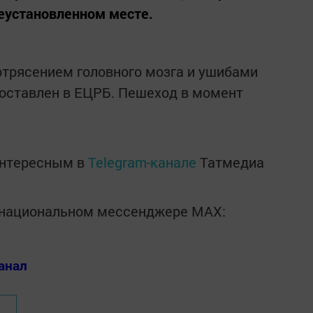
еустановленном месте.
отрясением головного мозга и ушибами
доставлен в ЕЦРБ. Пешеход в момент
интересным в
Telegram-канале
Татмедиа
в национальном мессенджере MАХ:
анал