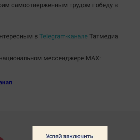
воим самоотверженным трудом победу в
интересным в
Telegram-канале
Татмедиа
в национальном мессенджере MАХ:
анал