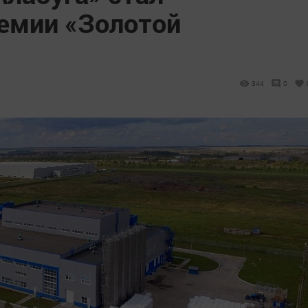
емии «Золотой
344
0