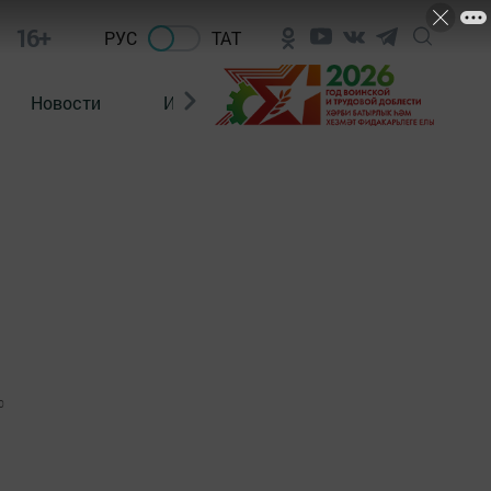
16+
РУС
ТАТ
Новости
Из зала суда
0