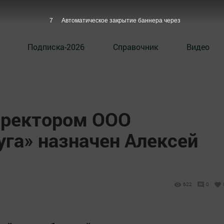
6
Автоматическое закрытие баннера через
Подписка-2026
Справочник
Видео
иректором ООО
га» назначен Алексей
622
0