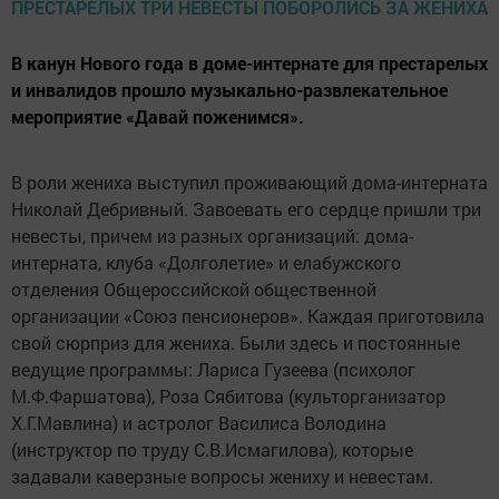
В канун Нового года в доме-интернате для престарелых
и инвалидов прошло музыкально-развлекательное
мероприятие «Давай поженимся».
В роли жениха выступил проживающий дома-интерната
Николай Дебривный. Завоевать его сердце пришли три
невесты, причем из разных организаций: дома-
интерната, клуба «Долголетие» и елабужского
отделения Общероссийской общественной
организации «Союз пенсионеров». Каждая приготовила
свой сюрприз для жениха. Были здесь и постоянные
ведущие программы: Лариса Гузеева (психолог
М.Ф.Фаршатова), Роза Сябитова (культорганизатор
Х.Г.Мавлина) и астролог Василиса Володина
(инструктор по труду С.В.Исмагилова), которые
задавали каверзные вопросы жениху и невестам.