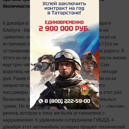
беспечности водителей.
6 декабря в Менделевском районе на автодороге
Елабуга - Ижевск 42-летний житель Удмуртии на
«девятке» не справился с управлением и выехал на
встречную полосу. Куда торопился водитель? Его не
останавливали ни мокрый снег, ни скользкая дорога. В
итоге он не успел никуда! Его беспечность унесла жизни
еще трех человек, им было 19, 22 и 24 года… Сам
водитель не дожил до своего 43-летия всего четыре
дня. Ранее погибшего дважды останавливали из-за
непристегнутого ремня безопасности. Он и его
пассажиры не воспользовались ремнем и на этот раз.
Возможно, это стало одной из причин смертельных
травм. Но причиной ДТП стал другой фактор − «лысая»
резина, которая к тому же была установлена с
нарушениями. К удивлению сотрудников ГИБДД, 4
декабря этот автомобиль успешно прошел технический