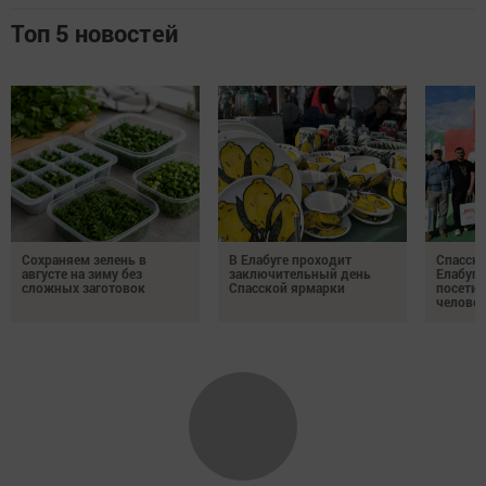
Топ 5 новостей
Сохраняем зелень в
В Елабуге проходит
Спасску
августе на зиму без
заключительный день
Елабуге
сложных заготовок
Спасской ярмарки
посетил
челове