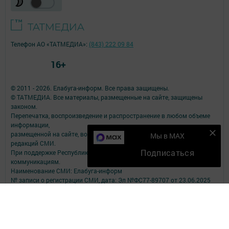
Телефон АО «ТАТМЕДИА»:
(843) 222 09 84
16+
© 2011 - 2026. Елабуга-информ. Все права защищены.
© ТАТМЕДИА. Все материалы, размещенные на сайте, защищены
законом.
Перепечатка, воспроизведение и распространение в любом объеме
информации,
размещенной на сайте, возможна только с письменного согласия
Мы в MAX
редакций СМИ.
Подписаться
При поддержке Республиканского агентства по печати и массовым
коммуникациям.
Наименование СМИ: Елабуга-информ
№ записи о регистрации СМИ, дата: Эл №ФС77-89707 от 23.06.2025
СМИ зарегистрированно Федеральной службой по надзору в сфере
связи,
информационных технологий и массовых коммуникаций
ФИО главного редактора: Качаева Сабина Равильевна
Адрес редакции: 423602, Татарстан Респ., Елабужский р-н, г. Елабуга,