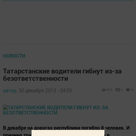
НОВОСТИ
Татарстанские водители гибнут из-за
безответственности
автор,
30 декабря 2013 - 04:55
612
0
0
В декабре на дорогах республики погибло 8 человек. И
причина трагедий не в погодных условиях, а в