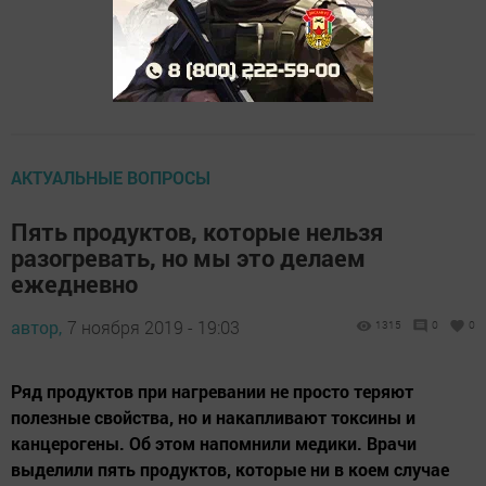
АКТУАЛЬНЫЕ ВОПРОСЫ
Пять продуктов, которые нельзя
разогревать, но мы это делаем
ежедневно
автор,
7 ноября 2019 - 19:03
1315
0
0
Ряд продуктов при нагревании не просто теряют
полезные свойства, но и накапливают токсины и
канцерогены. Об этом напомнили медики. Врачи
выделили пять продуктов, которые ни в коем случае