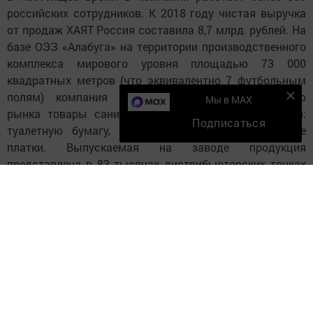
российских сотрудников. К 2018 году чистая выручка
от продаж ХАЯТ Россия составила 8,7 млрд. рублей. На
базе ОЭЗ «Алабуга» на территории производственного
комплекса мирового уровня площадью 73 000
квадратных метров (что эквивалентно 7 футбольным
полям) компания изготавливает для российского
Мы в MAX
рынка товары санитарно-гигиенического назначения:
Подписаться
туалетную бумагу, полотенца, салфетки и носовые
платки. Выпускаемая на заводе продукция
представлена в 83 тысячах дистрибьюторских точках
по всей России, при этом 8% изделий экспортируется в
такие страны, как Беларусь, Азербайджан, Казахстан,
Эстония и Латвия.
ХАЯТ - крупнейший производитель санитарно-
гигиенической продукции из первичной целлюлозы в
Российской Федерации. Завод начал работать на