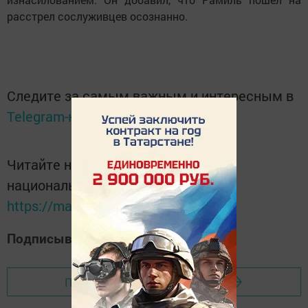
расстрел сослуживцев осознанно.
Следите за самым важным и интересным в
Telegram-канале
Татмедиа
Читайте новости Татарстана в
национальном мессенджере MАХ:
https://max.ru/tatmedia
Подписывайтесь на наш
Дзен-канал
Перейти на страницу новости