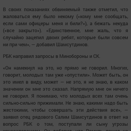
В своих показаниях обвиняемый также отметил, что
жаловаться ему было некому («кому мне сообщать,
если сами офицеры меня и били?»), а бежать некуда
(«все закрыто»). «Единственное, мне жаль, что я
случайно зацепил двоих ребят, которые были совсем
ни при чем», — добавил Шамсутдинов.
РБК направил запросы в Минобороны и СК.
«Он намекнул на это, но прямо не говорил. Многих,
говорит, молодых там уже «опустили». Может быть, он
это имел в виду, может — не это, я не знаю, в каком
значении он мне это сказал. Напрямую мне он ничего
не говорил. Я понимаю, что молодых всех там очень
сильно-сильно прижимали. Не знаю, какими надо быть
жестокими, чтобы совершать эти действия все», —
заявил отец рядового Салим Шамсутдинов в ответ на
вопрос РБК о том, поступали ли сыну угрозы
изнасилованием. Он добавил, что Рамиль пошел на