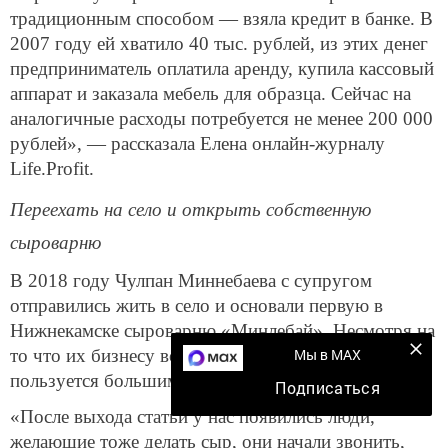
традиционным способом — взяла кредит в банке. В
2007 году ей хватило 40 тыс. рублей, из этих денег
предприниматель оплатила аренду, купила кассовый
аппарат и заказала мебель для образца. Сейчас на
аналогичные расходы потребуется не менее 200 000
рублей», — рассказала Елена онлайн-журналу
Life.Profit.
Переехать на село и открыть собственную
сыроварню
В 2018 году Чулпан Миннебаева с супругом
отправились жить в село и основали первую в
Нижнекамске сыроварню «Минлебай». Несмотря на
Мы в MAX
то что их бизнесу всего лишь год, продукция уже
пользуется большим спросом.
Подписаться
«После выхода статьи у нас появились люди,
желающие тоже делать сыр, они начали звонить,