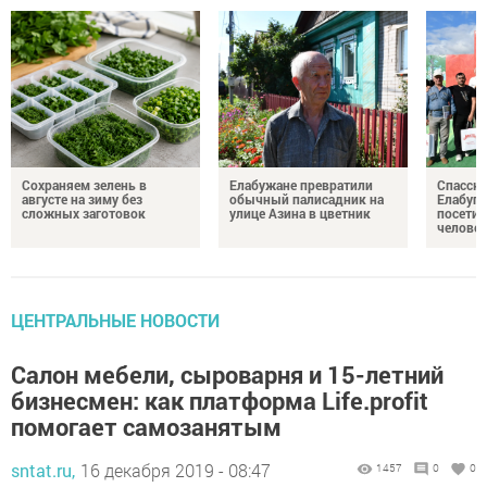
Сохраняем зелень в
Елабужане превратили
Спасску
августе на зиму без
обычный палисадник на
Елабуге
сложных заготовок
улице Азина в цветник
посетил
челове
ЦЕНТРАЛЬНЫЕ НОВОСТИ
Салон мебели, сыроварня и 15-летний
бизнесмен: как платформа Life.profit
помогает самозанятым
sntat.ru,
16 декабря 2019 - 08:47
1457
0
0