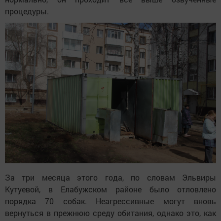
К слову, с бездомными животными она работает уже
порядка 5 лет, знает, как необходимо обращаться с
собакой, чтобы не навредить ей во время перевозки.
Для этого используется специальный автомобиль,
оборудованный клеткой. Его устройство позволяет
создать комфортную температуру для четвероногих –
зимой тепло, летом прохладно. Чтобы поместить
собаку в клетку, специалисты использую так
называемый летающий шприц со снотворным. Когда
пес попадает в приют, его отправляют на 10-дневный
карантин, в это время за ним наблюдают и если все
нормально, он проходит все выше озвученные
процедуры.