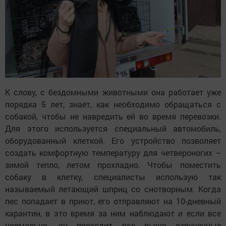
регламентированные процедуры, это
стерилизация, кастрация, чипирование, как
только привезем в приют – вакцинация от
бешенства, − говорит Эльвира Кутуева.