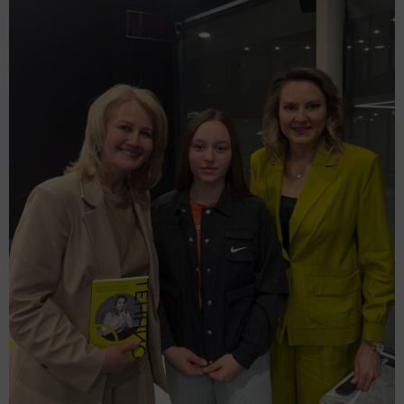
Елабуги
автор,
12 апреля 2025 - 10:00
782
0
0
Надежда Петрова презентовала в Москве свою книгу
«Теннис. Методические рекомендации».