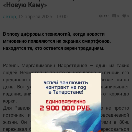
«Новую Каму»
автор,
12 апреля 2025 - 13:00
667
0
0
В эпоху цифровых технологий, когда новости
мгновенно появляются на экранах смартфонов,
находятся те, кто остается верен традициям.
Равиль Миргалимович Насретдинов — один из таких
людей. Несмотря на то, что он уже давно на пенсии, его
преданность газете «Новая Кама» не ослабевает ни на
день. Вот уже несколько десятилетий он выписывает
издание, внимательно читая каждый номер от корки до
корки.
Для Равиля Миргалимовича газета — это не просто
источник информации, а часть его повседневной
жизни. Он помнит, как следил за новостями в 80-е,
переживал бурные 90-е и продолжает интересоваться