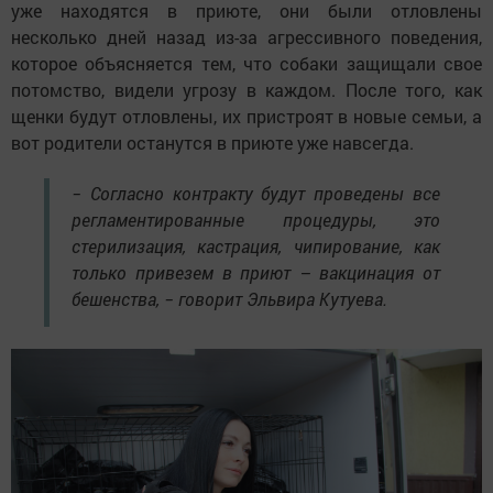
На место прибыла Эльвира Кутуева, учредитель
благотворительного фонда защиты природы и
животных «Ангел бережет», а с этого года у нее
заключены контракты на отлов бездомных животных
сразу с несколькими районами – Елабужский,
Менделеевский, Альметьевский, Чистопольский,
Тукаевский. Она рассказала, что родители этих щенков
уже находятся в приюте, они были отловлены
несколько дней назад из-за агрессивного поведения,
которое объясняется тем, что собаки защищали свое
потомство, видели угрозу в каждом. После того, как
щенки будут отловлены, их пристроят в новые семьи, а
вот родители останутся в приюте уже навсегда.
− Согласно контракту будут проведены все