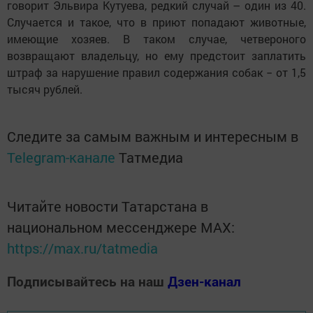
За три месяца этого года, по словам Эльвиры
Кутуевой, в Елабужском районе было отловлено
порядка 70 собак. Неагрессивные могут вновь
вернуться в прежнюю среду обитания, однако это, как
говорит Эльвира Кутуева, редкий случай – один из 40.
Случается и такое, что в приют попадают животные,
имеющие хозяев. В таком случае, четвероного
возвращают владельцу, но ему предстоит заплатить
штраф за нарушение правил содержания собак − от 1,5
тысяч рублей.