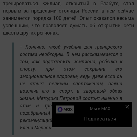
Шамиль Тарпищев, известный тренер, заслуженный
мастер спорта Дмитрий Турсунов, отец Надежды,
заслуженный тренер РСФСР Виктор Петров и дочь
спортсменки Виктория, коллеги Надежды Петровой.
Известная спортсменка неоднократно отмечала, что
развитие детского тенниса в России – одна из
приоритетных целей ее деятельности. В рамках своей
школы экс-третья ракетка мира работает с молодыми
спортсменами Москвы и Елабуги и планирует
увеличивать число филиалов, чтобы дать как можно
большему числу детей возможность качественно
тренироваться. Филиал, открытый в Елабуге, стал
первым за пределами столицы России, в нем сейчас
занимается порядка 100 детей. Опыт оказался весьма
успешным, что позволяет думать об открытии сети
Мы в MAX
школ в других регионах.
Подписаться
− Конечно, такой учебник для тренерского
состава необходим. В нем рассказывается о