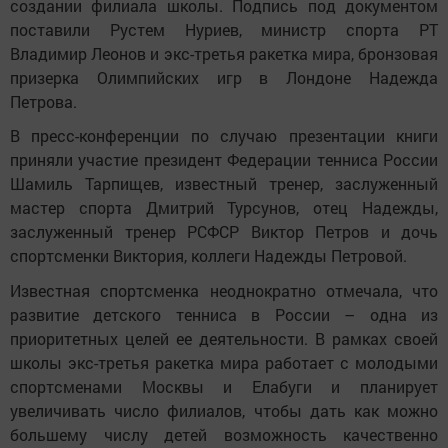
социальному развитию Елена Мерзон. Представляя
гостью из Татарстана, Надежда Петрова отметила
большую поддержку руководства Елабуги и лично
главы Елабужского района.
Напомним, школа была открыта в Елабуге в октябре
прошлого года по инициативе Рустема Нуриева. В июне
2024 года на полях Петербургского международного
экономического форума было подписано
трехстороннее соглашение о сотрудничестве в области
развития большого тенниса в Елабужском районе и
создании филиала школы. Подпись под документом
поставили Рустем Нуриев, министр спорта РТ
Владимир Леонов и экс-третья ракетка мира, бронзовая
призерка Олимпийских игр в Лондоне Надежда
Петрова.
В пресс-конференции по случаю презентации книги
приняли участие президент Федерации тенниса России