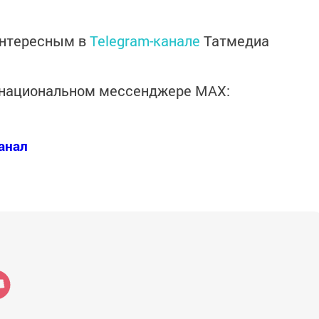
интересным в
Telegram-канале
Татмедиа
в национальном мессенджере MАХ:
анал