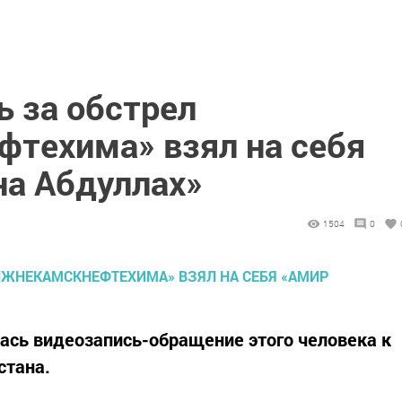
ь за обстрел
техима» взял на себя
на Абдуллах»
1504
0
лась видеозапись-обращение этого человека к
стана.