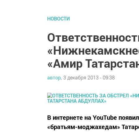
НОВОСТИ
Ответственност
«Нижнекамскнеф
«Амир Татарста
автор,
3 декабря 2013 - 09:38
В интернете на YouТube появи
«братьям-моджахедам» Татар