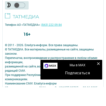
Телефон АО «ТАТМЕДИА»:
(843) 222 09 84
16+
© 2011 - 2026. Елабуга-информ. Все права защищены.
© ТАТМЕДИА. Все материалы, размещенные на сайте, защищены
законом.
Перепечатка, воспроизведение и распространение в любом объеме
информации,
Мы в MAX
размещенной на сайте, возможна только с письменного согласия
редакций СМИ.
Подписаться
При поддержке Республиканского агентства по печати и массовым
коммуникациям.
Наименование СМИ: Елабуга-информ
№ записи о регистрации СМИ, дата: Эл №ФС77-89707 от 23.06.2025
СМИ зарегистрированно Федеральной службой по надзору в сфере
связи,
информационных технологий и массовых коммуникаций
ФИО главного редактора: Качаева Сабина Равильевна