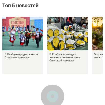
Топ 5 новостей
В Елабуге продолжается
В Елабуге проходит
Что нел
Спасская ярмарка
заключительный день
августа
Спасской ярмарки