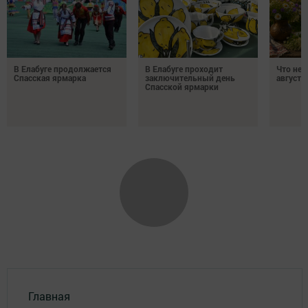
В Елабуге продолжается
В Елабуге проходит
Что нел
Спасская ярмарка
заключительный день
августа
Спасской ярмарки
Главная