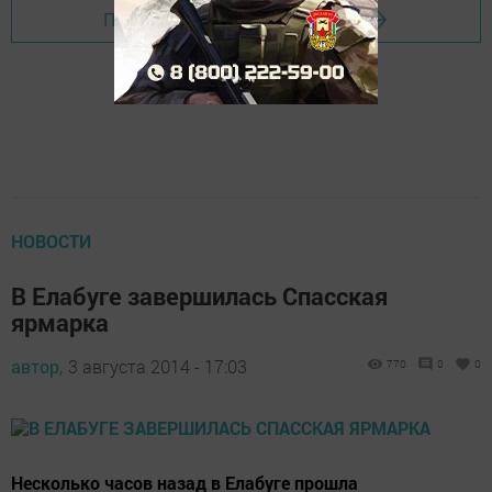
Перейти на страницу новости
НОВОСТИ
В Елабуге завершилась Спасская
ярмарка
автор,
3 августа 2014 - 17:03
770
0
0
Несколько часов назад в Елабуге прошла