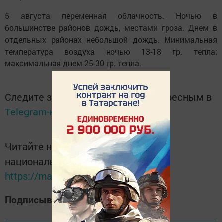
5 августа переменная облачность. Ночью в
большинстве районов дождь, местами гроза. Днем в
отдельных районах небольшой дождь. Минимальная
температура воздуха ночью 13-18 гр. тепла;
максимальная днем 25-30 гр. тепла.
Следите за самым важным и интересным в
Telegram-канале
Татмедиа
Читайте новости Татарстана в
национальном мессенджере MАХ:
https://max.ru/tatmedia
Подписывайтесь на наш
Дзен-канал