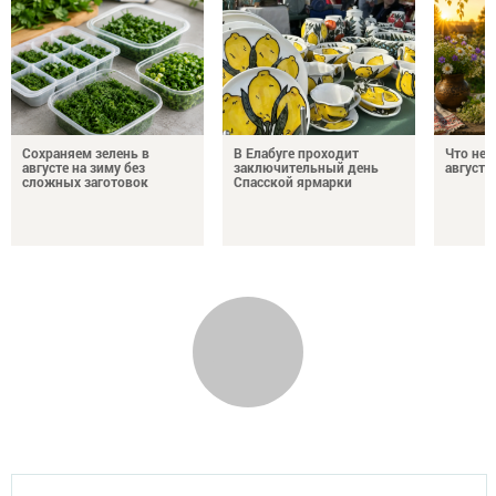
Сохраняем зелень в
В Елабуге проходит
Что нел
августе на зиму без
заключительный день
августа
сложных заготовок
Спасской ярмарки