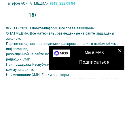
Телефон АО «ТАТМЕДИА»:
(843) 222 09 84
16+
© 2011 - 2026. Елабуга-информ. Все права защищены.
© ТАТМЕДИА. Все материалы, размещенные на сайте, защищены
законом.
Перепечатка, воспроизведение и распространение в любом объеме
информации,
Мы в MAX
размещенной на сайте, возможна только с письменного согласия
редакций СМИ.
Подписаться
При поддержке Республиканского агентства по печати и массовым
коммуникациям.
Наименование СМИ: Елабуга-информ
№ записи о регистрации СМИ, дата: Эл №ФС77-89707 от 23.06.2025
СМИ зарегистрированно Федеральной службой по надзору в сфере
связи,
информационных технологий и массовых коммуникаций
ФИО главного редактора: Качаева Сабина Равильевна
Адрес редакции: 423602, Татарстан Респ., Елабужский р-н, г. Елабуга,
ул. Строителей, д. 16А
Телефон редакции: 8 (85557) 3-81-11
Электронный адрес редакции: new-kama@bk.ru
Для сообщений о фактах коррупции: new-kama@bk.ru