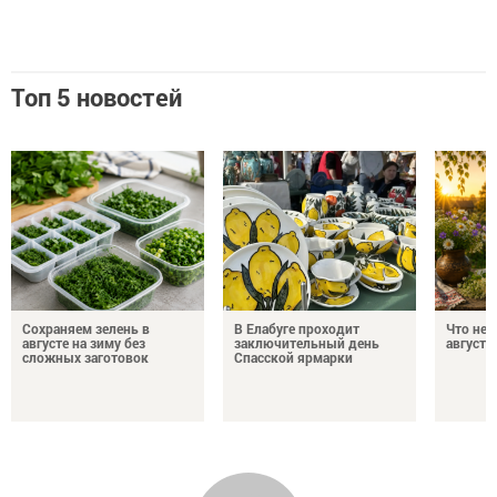
Топ 5 новостей
Сохраняем зелень в
В Елабуге проходит
Что нел
августе на зиму без
заключительный день
августа
сложных заготовок
Спасской ярмарки