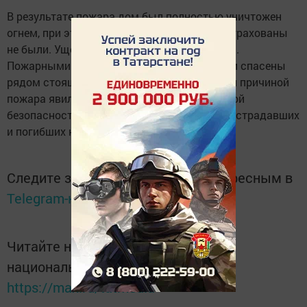
В результате пожара дом был полностью уничтожен
огнем, при этом строение и имущество застрахованы
не были. Ущерб от пожара устанавливается.
Пожарными подразделениями от огня были спасены
рядом стоящие строения. Предварительной причиной
пожара явилось нарушение правил пожарной
безопасности при эксплуатации камина. Пострадавших
и погибших на месте пожара нет.
Следите за самым важным и интересным в
Telegram-канале
Татмедиа
Читайте новости Татарстана в
национальном мессенджере MАХ:
https://max.ru/tatmedia