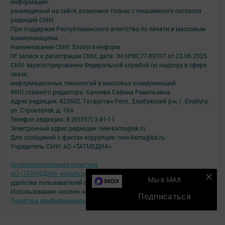
информации,
размещенной на сайте, возможна только с письменного согласия
редакций СМИ.
При поддержке Республиканского агентства по печати и массовым
коммуникациям.
Наименование СМИ: Елабуга-информ
№ записи о регистрации СМИ, дата: Эл №ФС77-89707 от 23.06.2025
СМИ зарегистрированно Федеральной службой по надзору в сфере
связи,
информационных технологий и массовых коммуникаций
ФИО главного редактора: Качаева Сабина Равильевна
Адрес редакции: 423602, Татарстан Респ., Елабужский р-н, г. Елабуга,
ул. Строителей, д. 16А
Телефон редакции: 8 (85557) 3-81-11
Электронный адрес редакции: new-kama@bk.ru
Для сообщений о фактах коррупции: new-kama@bk.ru
Учредитель СМИ: АО «ТАТМЕДИА»
Антикоррупционная политика
АО «ТАТМЕДИА» использует «cookie»
для персонализации сервисов и
Мы в MAX
удобства пользователей сайтом.
Использование «cookie» можно отменить в настройках браузера.
Подписаться
Политика конфиденциальности