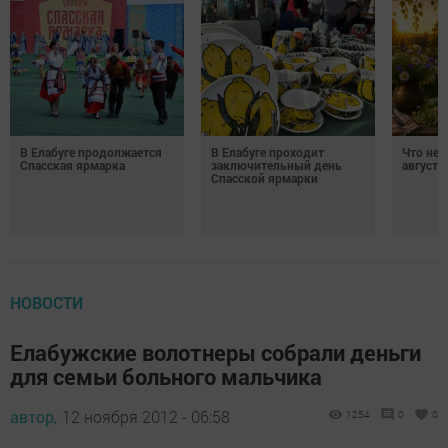
В Елабуге продолжается
В Елабуге проходит
Что нел
Спасская ярмарка
заключительный день
августа
Спасской ярмарки
НОВОСТИ
Елабужские волотнеры собрали деньги
для семьи больного мальчика
автор,
12 ноября 2012 - 06:58
1254
0
0