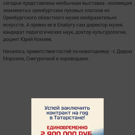
сегодня представлена необычная выставка - коллекция
знаменитых оренбургских пуховых платков из
Оренбургского областного музея изобразительнх
искусств. А привез ее в Елабугу сам директор музея,
кандидат педагогических наук, доктор культурологии,
доцент Юрий Комлев.
Началось приветствие гостей по-новогоднему - с Дедом
Морозом, Снегурочкой и хороводами.