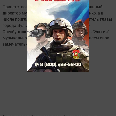
Приветствовала гостей мероприятия генеральный
директор музея-заповедника Гульзада Руденко, а в
числе приглашенных гостей были и заместитель главы
города Зульфия Сунгатуллина, и сотрудники
Оренбургского музея, и вокальный ансамбль "Элегия"
музыкальной школы №1, который подарил всем свои
замечательные песни.