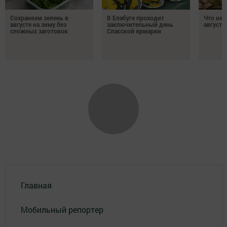
Сохраняем зелень в
В Елабуге проходит
Что нел
августе на зиму без
заключительный день
августа
сложных заготовок
Спасской ярмарки
Главная
Мобильный репортер