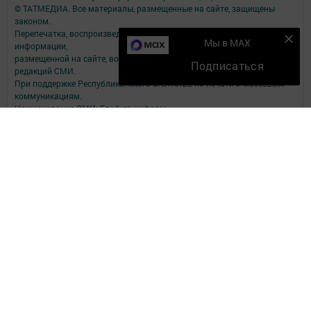
© ТАТМЕДИА. Все материалы, размещенные на сайте, защищены
законом.
Перепечатка, воспроизведение и распространение в любом объеме
Мы в MAX
информации,
размещенной на сайте, возможна только с письменного согласия
Подписаться
редакций СМИ.
При поддержке Республиканского агентства по печати и массовым
коммуникациям.
Наименование СМИ: Елабуга-информ
№ записи о регистрации СМИ, дата: Эл №ФС77-89707 от 23.06.2025
СМИ зарегистрированно Федеральной службой по надзору в сфере
связи,
информационных технологий и массовых коммуникаций
ФИО главного редактора: Качаева Сабина Равильевна
Адрес редакции: 423602, Татарстан Респ., Елабужский р-н, г. Елабуга,
ул. Строителей, д. 16А
Телефон редакции: 8 (85557) 3-81-11
Электронный адрес редакции: new-kama@bk.ru
Для сообщений о фактах коррупции: new-kama@bk.ru
Учредитель СМИ: АО «ТАТМЕДИА»
Антикоррупционная политика
АО «ТАТМЕДИА» использует «cookie»
для персонализации сервисов и
удобства пользователей сайтом.
Использование «cookie» можно отменить в настройках браузера.