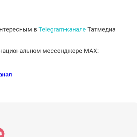
интересным в
Telegram-канале
Татмедиа
в национальном мессенджере MАХ:
анал