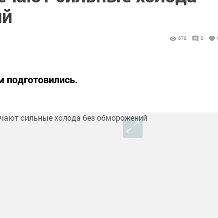
ий
678
0
м подготовились.