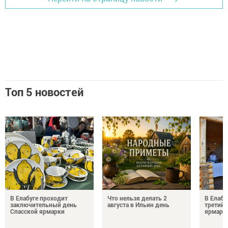
Топ 5 новостей
В Елабуге проходит
Что нельзя делать 2
В Елабу
заключительный день
августа в Ильин день
третий 
Спасской ярмарки
ярмарк