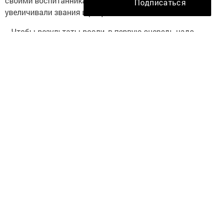
своими воспитанниками, а действующие спортсмены
Подписаться
увеличивали звания и разряды.
− Чтобы результаты росли, в первую очередь надо
участвовать в республиканских, российских и
международных соревнованиях,− отметил Александр
Крылов.
Также с приветственным словом выступила
председатель Елабужского отделения российской
общественной организации «Союз пенсионеров
России» Надежда Плешкова. Она пожелала
спортсменам здоровья, счастья, благополучия и всего
самого наилучшего.
Завершилось торжественное мероприятие церемонией
награждения.