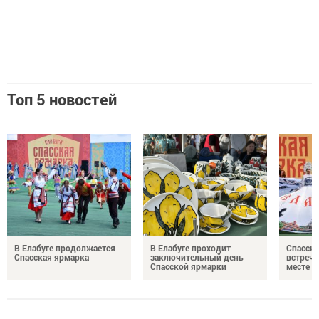
Топ 5 новостей
В Елабуге продолжается
В Елабуге проходит
Спасска
Спасская ярмарка
заключительный день
встреча
Спасской ярмарки
месте