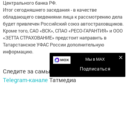
Центрального банка РФ.
Итог сегодняшнего заседания - в качестве
обладающего сведениями лица к рассмотрению дела
будет привлечен Российский союз автостраховщиков.
Кроме того, САО «ВСК», СПАО «РЕСО-ГАРАНТИЯ» и ООО
«ЗЕТТА СТРАХОВАНИЕ» предстоит направить в
Татарстанское УФАС России дополнительную
информацию.
Мы в MAX
Подписаться
Следите за самым важным и интересным в
Telegram-канале
Татмедиа
Читайте новости Татарстана в
национальном мессенджере MАХ:
https://max.ru/tatmedia