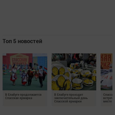
Топ 5 новостей
В Елабуге продолжается
В Елабуге проходит
Спасска
Спасская ярмарка
заключительный день
встреча
Спасской ярмарки
месте