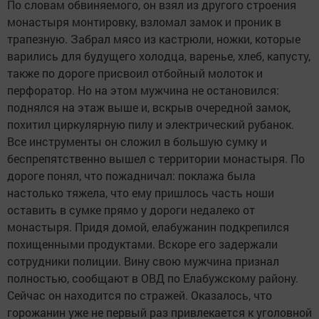
По словам обвиняемого, он взял из другого строения
монастыря монтировку, взломал замок и проник в
трапезную. Забрал мясо из кастрюли, ножки, которые
варились для будущего холодца, варенье, хлеб, капусту,
также по дороге присвоил отбойный молоток и
перфоратор. Но на этом мужчина не остановился:
поднялся на этаж выше и, вскрыв очередной замок,
похитил циркулярную пилу и электрический рубанок.
Все инструменты он сложил в большую сумку и
беспрепятственно вышел с территории монастыря. По
дороге понял, что пожадничал: поклажа была
настолько тяжела, что ему пришлось часть ноши
оставить в сумке прямо у дороги недалеко от
монастыря. Придя домой, елабужанин подкрепился
похищенными продуктами. Вскоре его задержали
сотрудники полиции. Вину свою мужчина признал
полностью, сообщают в ОВД по Елабужскому району.
Сейчас он находится по стражей. Оказалось, что
горожанин уже не первый раз привлекается к уголовной