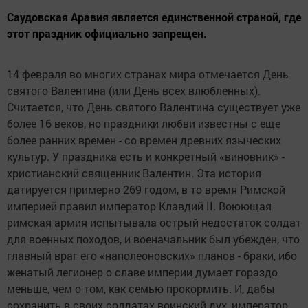
Саудовская Аравия является единственной страной, где
этот праздник официально запрещен.
14 февраля во многих странах мира отмечается День
святого Валентина (или День всех влюбленных).
Считается, что День святого Валентина существует уже
более 16 веков, но праздники любви известны с еще
более ранних времен - со времен древних языческих
культур. У праздника есть и конкретный «виновник» -
христианский священник Валентин. Эта история
датируется примерно 269 годом, в то время Римской
империей правил император Клавдий II. Воюющая
римская армия испытывала острый недостаток солдат
для военных походов, и военачальник был убежден, что
главный враг его «наполеоновских» планов - браки, ибо
женатый легионер о славе империи думает гораздо
меньше, чем о том, как семью прокормить. И, дабы
сохранить в своих солдатах воинский дух, император