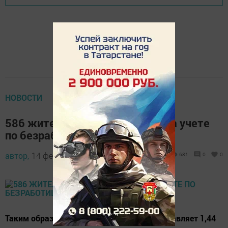
НОВОСТИ
586 жителей Елабуги состоят на учете
по безработице
автор,
14 февраля 2015 - 06:24
681
0
0
Таким образом, уровень безработицы составляет 1,44