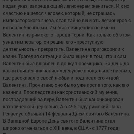
издал указ, запрещающий легионерам жениться. И к их
счастью нашелся человек, который, не страшась
императорского гнева, стал тайно венчать легионеров с
их возлюбленными. Им был священник по имени
Валентин из римского города Терни. Как только об этом
узнал император, он решил его «преступную
деятельность» прекратить. Валентина приговорили к
казни. Трагедия ситуации была еще и в том, что и сам
Валентин был влюблен в дочку тюремщика. За день до
казни священник написал девушке прощальное письмо,
где рассказал о своей любви и подписал его «твой
Валентин». Прочитано оно было уже после того, как его
казнили. Впоследствии как христианский мученик,
пострадавший за веру, Валентин был канонизирован
католической церковью. А в 496 году римский Папа
Геласиус объявил 14 февраля Днем святого Валентина.
В Западной Европе День святого Валентина стал
широко отмечаться с XIII века, в США - с 1777 года.