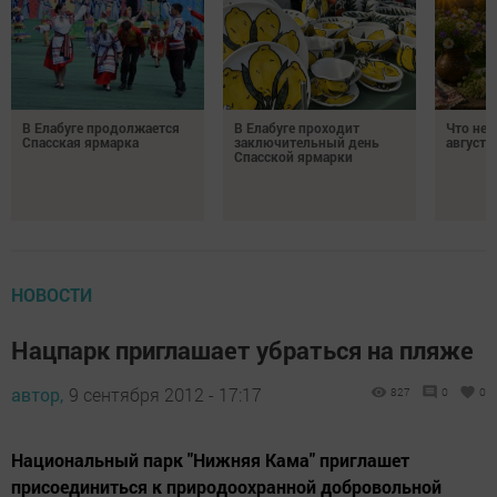
В Елабуге продолжается
В Елабуге проходит
Что нел
Спасская ярмарка
заключительный день
августа
Спасской ярмарки
НОВОСТИ
Нацпарк приглашает убраться на пляже
автор,
9 сентября 2012 - 17:17
827
0
0
Национальный парк "Нижняя Кама" приглашет
присоединиться к природоохранной добровольной