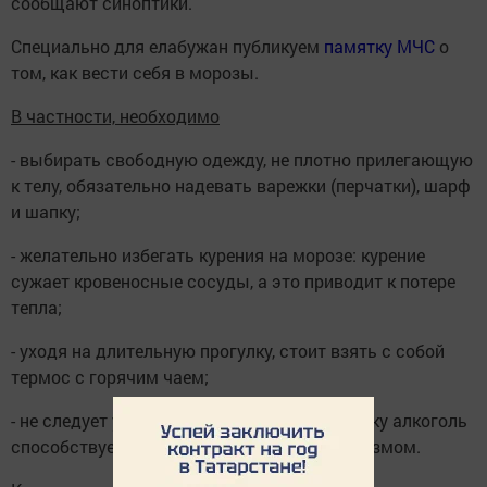
сообщают синоптики.
Специально для елабужан публикуем
памятку МЧС
о
том, как вести себя в морозы.
В частности, необходимо
- выбирать свободную одежду, не плотно прилегающую
к телу, обязательно надевать варежки (перчатки), шарф
и шапку;
- желательно избегать курения на морозе: курение
сужает кровеносные сосуды, а это приводит к потере
тепла;
- уходя на длительную прогулку, стоит взять с собой
термос с горячим чаем;
- не следует употреблять спиртное, поскольку алкоголь
способствует быстрой потере тепла организмом.