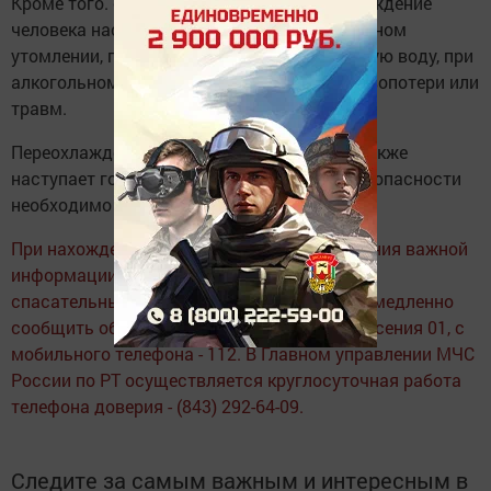
Кроме того. следует помнить, что переохлаждение
человека наступает быстрее при значительном
утомлении, голодании, попадании в холодную воду, при
алкогольном опьянении, а также после кровопотери или
травм.
Переохлаждение детей и пожилых людей также
наступает гораздо быстрее, поэтому их безопасности
необходимо уделить особое внимание.
При нахождении в опасности и для сообщения важной
информации о необходимости проведения
спасательных мероприятий необходимо немедленно
сообщить об этом по телефону службы спасения 01, с
мобильного телефона - 112. В Главном управлении МЧС
России по РТ осуществляется круглосуточная работа
телефона доверия - (843) 292-64-09.
Следите за самым важным и интересным в